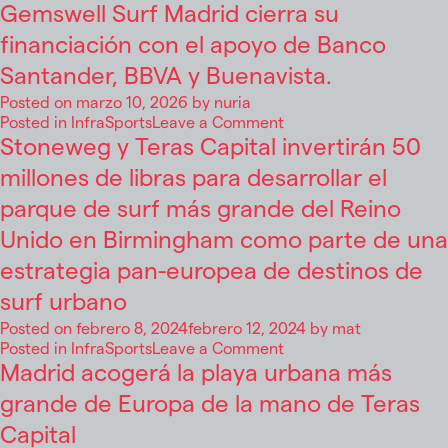
Gemswell Surf Madrid cierra su
financiación con el apoyo de Banco
Santander, BBVA y Buenavista.
Posted on
marzo 10, 2026
by
nuria
on
Posted in
InfraSports
Leave a Comment
Gemswell
Stoneweg y Teras Capital invertirán 50
Surf
millones de libras para desarrollar el
Madrid
cierra
parque de surf más grande del Reino
su
Unido en Birmingham como parte de una
financiación
con
estrategia pan-europea de destinos de
el
surf urbano
apoyo
de
Posted on
febrero 8, 2024
febrero 12, 2024
by
mat
Banco
on
Posted in
InfraSports
Leave a Comment
Santander,
Stoneweg
Madrid acogerá la playa urbana más
BBVA
y
grande de Europa de la mano de Teras
y
Teras
Buenavista.
Capital
Capital