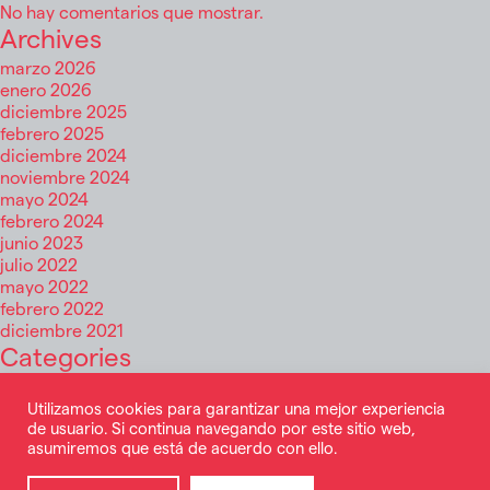
No hay comentarios que mostrar.
pan-
europea
Archives
de
marzo 2026
destinos
enero 2026
de
diciembre 2025
surf
febrero 2025
urbano
diciembre 2024
noviembre 2024
mayo 2024
febrero 2024
junio 2023
julio 2022
mayo 2022
febrero 2022
diciembre 2021
Categories
Infra Digital
InfraSports
Utilizamos cookies para garantizar una mejor experiencia
de usuario. Si continua navegando por este sitio web,
Nuevas tecnologías
asumiremos que está de acuerdo con ello.
© TERAS CAPITAL, 2026
Política de privacidad