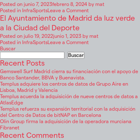
invertirán
Posted on
junio 7, 2023
febrero 8, 2024
by
mat
50
on
Posted in
InfraSports
Leave a Comment
millones
Madrid
El Ayuntamiento de Madrid da luz verde
de
acogerá
libras
a la Ciudad del Deporte
la
para
playa
Posted on
julio 19, 2022
junio 1, 2023
by
mat
desarrollar
urbana
on
Posted in
InfraSports
Leave a Comment
el
más
El
Buscar
parque
grande
Ayuntamiento
Buscar
de
de
de
Recent Posts
surf
Europa
Madrid
más
Gemswell Surf Madrid cierra su financiación con el apoyo de
de
da
grande
Banco Santander, BBVA y Buenavista.
la
luz
del
Templus adquiere los centros de datos de Grupo Aire en
mano
verde
Reino
Lisboa, Madrid y Valencia
de
a
Unido
Templus acuerda la adquisición de nueve centros de datos a
Teras
la
en
AtlasEdge
Capital
Ciudad
Birmingham
Templus refuerza su expansión territorial con la adquisición
del
como
del Centro de Datos de bitNAP en Barcelona
Deporte
parte
Olin Group firma la adquisición de la operadora murciana
de
Fibranet
una
Recent Comments
estrategia