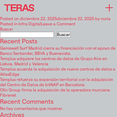
Templus acuerda la adquisición de nueve
centros de datos a AtlasEdge
Posted on
diciembre 22, 2025
diciembre 22, 2025
by
nuria
on
Posted in
Infra Digital
Leave a Comment
Templus
Buscar
acuerda
Buscar
la
Recent Posts
adquisición
Gemswell Surf Madrid cierra su financiación con el apoyo de
de
Banco Santander, BBVA y Buenavista.
nueve
Templus adquiere los centros de datos de Grupo Aire en
centros
Lisboa, Madrid y Valencia
de
Templus acuerda la adquisición de nueve centros de datos a
datos
AtlasEdge
a
Templus refuerza su expansión territorial con la adquisición
AtlasEdge
del Centro de Datos de bitNAP en Barcelona
Olin Group firma la adquisición de la operadora murciana
Fibranet
Recent Comments
No hay comentarios que mostrar.
Archives