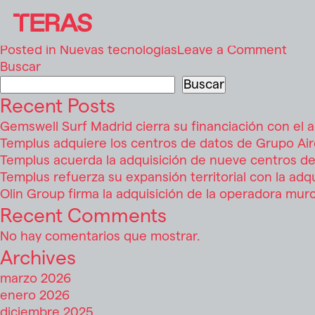
TERAS se une a BME en la inversión 
Posted on
noviembre 28, 2024
noviembre 28, 2024
b
on
Posted in
Nuevas tecnologías
Leave a Comment
TER
Buscar
se
Buscar
une
Recent Posts
a
Gemswell Surf Madrid cierra su financiación con el
BME
Templus adquiere los centros de datos de Grupo Air
en
Templus acuerda la adquisición de nueve centros de
la
Templus refuerza su expansión territorial con la ad
inve
Olin Group firma la adquisición de la operadora mur
en
Recent Comments
Open
para
No hay comentarios que mostrar.
inno
Archives
en
marzo 2026
la
enero 2026
fina
diciembre 2025