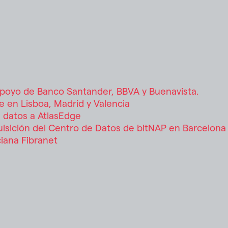
en OpenBrick para innovar en la fin
y
mat
AS
 apoyo de Banco Santander, BBVA y Buenavista.
e en Lisboa, Madrid y Valencia
 datos a AtlasEdge
quisición del Centro de Datos de bitNAP en Barcelona
rsión
ciana Fibranet
Brick
var
nciación